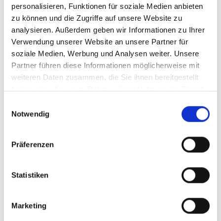
personalisieren, Funktionen für soziale Medien anbieten
Dies zu ermitteln und zu bewerten ist nicht immer
zu können und die Zugriffe auf unsere Website zu
einfach. Es erfordert neben der Beziehung von
analysieren. Außerdem geben wir Informationen zu Ihrer
medizinischem Sachverstand in entscheidender
Verwendung unserer Website an unsere Partner für
Weise die Erfahrung des konsultierten
soziale Medien, Werbung und Analysen weiter. Unsere
Rechtsanwaltes. Denn letztendlich ist die Frage,
Partner führen diese Informationen möglicherweise mit
ob ein grober Behandlungsfehler im Sinne der
weiteren Daten zusammen, die Sie ihnen bereitgestellt
Gesetzgebung und Rechtsprechung vorliegt, eine
haben oder die sie im Rahmen Ihrer Nutzung der Dienste
rechtliche und keine medizinische Frage.
gesammelt haben.
Einwilligungsauswahl
Notwendig
Kann auf andere Art und Weise die
Beweislast noch umgekehrt werden?
Präferenzen
Neben dem groben Behandlungsfehler kann eine
Statistiken
mangelnde Dokumentation die Umkehr der
Beweislast rechtfertigen. Die Dokumentation des
Marketing
Arztes dient neben medizinischen Zwecken auch