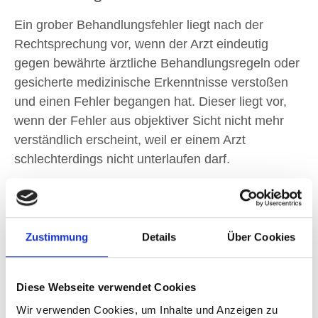
Ein grober Behandlungsfehler liegt nach der
Rechtsprechung vor, wenn der Arzt eindeutig
gegen bewährte ärztliche Behandlungsregeln oder
gesicherte medizinische Erkenntnisse verstoßen
und einen Fehler begangen hat. Dieser liegt vor,
wenn der Fehler aus objektiver Sicht nicht mehr
verständlich erscheint, weil er einem Arzt
schlechterdings nicht unterlaufen darf.
Vereinfacht ausgedrückt bedeutet dies, dass der
Arzt gegen das „Fettgedruckte in der Medizin”
Zustimmung
Details
Über Cookies
verstoßen haben muss. Er muss einen Fehler
begangen habe, so viele Gerichte, der „einem
Examenskandidaten nicht passieren darf”.
Diese Webseite verwendet Cookies
Wir verwenden Cookies, um Inhalte und Anzeigen zu