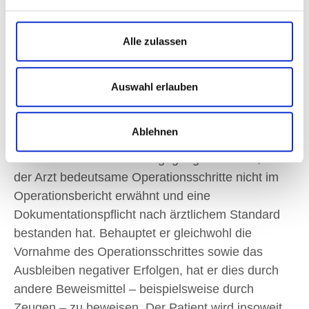
der Beweissicherung.
Wann ein Dokumentationsmangel vorliegt, der zu
Alle zulassen
einer Beweislastumkehr führt, ist wiederum
abhängig vom Einzelfall. Nicht jeder
Auswahl erlauben
Dokumentationsmangel zieht die Folge der
Beweislastumkehr nach sich.
Ablehnen
Beispielsweise muss von einem derartigen
Dokumentationsfehler ausgegangen werden, wenn
der Arzt bedeutsame Operationsschritte nicht im
Operationsbericht erwähnt und eine
Dokumentationspflicht nach ärztlichem Standard
bestanden hat. Behauptet er gleichwohl die
Vornahme des Operationsschrittes sowie das
Ausbleiben negativer Erfolgen, hat er dies durch
andere Beweismittel – beispielsweise durch
Zeugen – zu beweisen. Der Patient wird insoweit