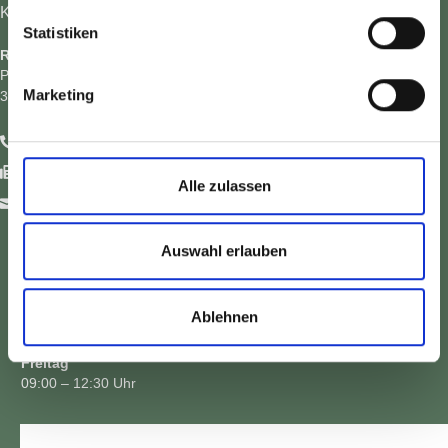
KONTAKT
Statistiken
Rechtsanwälte Gellner & Collegen
Paderborner Str. 21
Marketing
33415 Verl
+49 (0) 52 46 / 70 33-0
+49 (0) 5246 / 70 33-10
Alle zulassen
buero(at)gellner-collegen.de
ÖFFNUNGSZEITEN
Auswahl erlauben
Montag – Donnerstag
09:00 – 12:30 Uhr
Ablehnen
14:30 – 17:00 Uhr
Freitag
09:00 – 12:30 Uhr