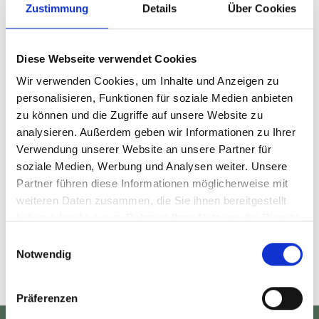
Zustimmung
Details
Über Cookies
die Verklagten und letztendlich verurteilten
Krankenhäuser verpflichtet, für sämtliche künftigen
Schäden der mittlerweile drei- und fünfjährigen
Diese Webseite verwendet Cookies
Kinder aufzukommen. Dies schließt die
Wir verwenden Cookies, um Inhalte und Anzeigen zu
Behandlungskosten und den erheblichen
personalisieren, Funktionen für soziale Medien anbieten
Pflegeaufwand ebenso ein, wie den zu einem
zu können und die Zugriffe auf unsere Website zu
späteren Zeitpunkt hinzukommenden
analysieren. Außerdem geben wir Informationen zu Ihrer
Verwendung unserer Website an unsere Partner für
Verdienstausfallschaden. Insgesamt werden sich
soziale Medien, Werbung und Analysen weiter. Unsere
die Zahlungen der Haftpflichtversicherer der
Partner führen diese Informationen möglicherweise mit
Krankenhäuser im Laufe der Jahre auf mehrere
weiteren Daten zusammen, die Sie ihnen bereitgestellt
Millionen Euro summieren.
haben oder die sie im Rahmen Ihrer Nutzung der Dienste
gesammelt haben.
Einwilligungsauswahl
Notwendig
Präferenzen